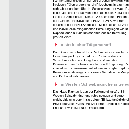
Familienangehörigen an der Versorgung mitwirken kön
In diesen Fällen braucht es ein Pflegeheim, in das man
nicht abgeschoben fühlt. Im Seniorenzentrum Haus R
finden alte und kranke Menschen ein neues Zuhause i
familiärer Atmosphäre. Unsere 2009 eröffnete Einricht
der Falkensteinstraße bietet Platz für 34 Bewohner –
dauerhaft oder in Kurzzeitpflege. Neben einer ganzheit
und individuellen pflegerischen Betreuung legen wir i
Raphael auch auf die umfassende soziale Betreuung
großen Wert.
In kirchlicher Trägerschaft
Das Seniorenzentrum Haus Raphael ist eine kirchliche
Einrichtung in Trägerschaft des Caritasverbands
Schwabmünchen und Umgebung e.V. und des
Diakonievereins Schwabmünchen und Umgebung e.V.
spiegelt sich in unserem Leitbild wieder. Zugleich gilt: 
Bewohner unabhängig von seinem Verhältnis zu Religi
und Kirche ist willkommen.
Im Westen Schwabmünchens gele
Das Haus Raphael ist an der Falkensteinstraße 3 im
Westen Schwabmünchens ruhig gelegen und bietet
gleichzeitig eine gute Infrastruktur (Einkaufsmöglichkei
Physiotherapie-Praxis, Medizinische Fußpflege/Podolo
Friseur usw. in nächster Umgebung).