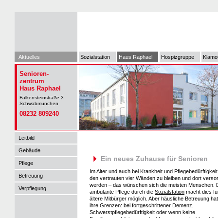
Aktuelles
Sozialstation
Haus Raphael
Hospizgruppe
Klamo
Senioren-
zentrum
Haus Raphael
Falkensteinstraße 3
Schwabmünchen
08232 809240
Leitbild
Gebäude
Ein neues Zuhause für Senioren
Pflege
Im Alter und auch bei Krankheit und Pflegebedürftigkeit
Betreuung
den vertrauten vier Wänden zu bleiben und dort verso
werden – das wünschen sich die meisten Menschen. 
Verpflegung
ambulante Pflege durch die
Sozialstation
macht dies für
ältere Mitbürger möglich. Aber häusliche Betreuung ha
ihre Grenzen: bei fortgeschrittener Demenz,
Schwerstpflegebedürftigkeit oder wenn keine