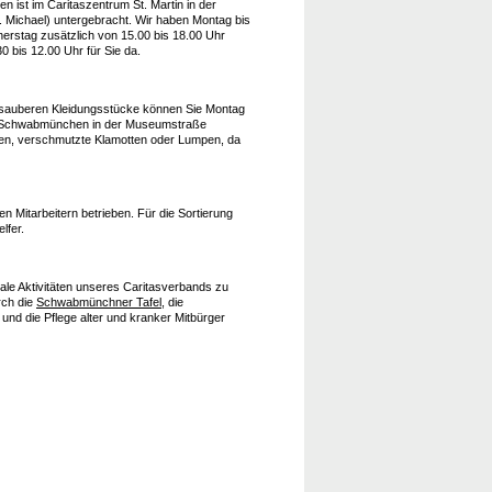
ist im Caritaszentrum St. Martin in der
 Michael) untergebracht. Wir haben Montag bis
erstag zusätzlich von 15.00 bis 18.00 Uhr
0 bis 12.00 Uhr für Sie da.
, sauberen Kleidungsstücke können Sie Montag
tion Schwabmünchen in der Museumstraße
lien, verschmutzte Klamotten oder Lumpen, da
en Mitarbeitern betrieben. Für die Sortierung
lfer.
ale Aktivitäten unseres Caritasverbands zu
rch die
Schwabmünchner Tafel
, die
und die Pflege alter und kranker Mitbürger