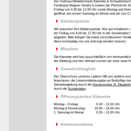
Der Gebrauchtkleidermarkt Klamotte in Schwabmünchen 
Ferdinand-Wagner-Straße 6 (neben der Pfarrkirche St.
Freitag von 9.30 bis 12.00 Uhr sowie Montag und Donn
geöffnet. Am ersten Samstag im Monat sind wir von 9.3
Kleiderspende
Wir brauchen Ihre Kleiderspende. Ihre gut erhaltenen
bis Freitag von 8.00 bis 17.00 Uhr in der Sozialsta
abgeben. Bitte bringen Sie keine zerschlissenen Texti
diese kostspielig von uns entsorgt werden müssen.
Mitarbeit
Die Klamotte wird fast ausschließlich von ehrenamtlich
der Kleidung und den Verkauf suchen wir stets neue He
Gemeinnützigkeit
Der Überschuss unseres Ladens hilft uns weitere sozi
finanzieren: die Lebensmittelausgabe an Bedürftige du
Sterbebegleitung durch die
Hospizgruppe St. Elisabeth
durch die
Sozialstation
.
Öffnungszeiten Klamotte
Montag – Freitag
9.30 – 12.00 Uhr
Montag & Donnerstag
15.00 – 18.00 Uhr
1. Samstag im Monat
9.30 – 12.00 Uhr
Kleiderannahme