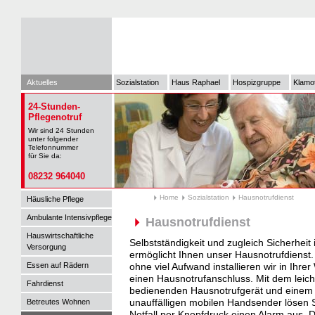
Aktuelles
Sozialstation
Haus Raphael
Hospizgruppe
Klamo
24-Stunden-
Pflegenotruf
Wir sind 24 Stunden
unter folgender
Telefonnummer
für Sie da:
08232 964040
Home
Sozialstation
Hausnotrufdienst
Häusliche Pflege
Ambulante Intensivpflege
Hausnotrufdienst
Hauswirtschaftliche
Selbstständigkeit und zugleich Sicherheit 
Versorgung
ermöglicht Ihnen unser Hausnotrufdienst.
Essen auf Rädern
ohne viel Aufwand installieren wir in Ihr
einen Hausnotrufanschluss. Mit dem leich
Fahrdienst
bedienenden Hausnotrufgerät und einem
unauffälligen mobilen Handsender lösen 
Betreutes Wohnen
Notfall per Knopfdruck einen Alarm aus. D